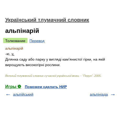
Український тлумачний словник
альпінарій
Толкование
Перевод
альпінарій
-ю,
ч.
Ділянка саду або парку у вигляді кам'янистої гірки, на якій
вирощують високогірні рослини.
Великий тлумачний словник сучасної української мови. - "Перун"
.
2005
.
Игры ⚽
Поможем сделать НИР
альпійський
альпініада