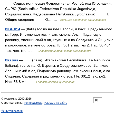
Социалистическая Федеративная Республика Югославия,
СФРЮ (Socialistička Federativna Republika Jugoslavija,
Социjaлистичка Федеративна Република Jyгославиja). I.
Общие сведения Ю.… …
Большая советская энциклопедия
ИТАЛИЯ
— (Italia) гос во на юге Европы, в басс. Средиземного
м. Терр. И. включает юж. и зап. склоны Альп, Паданскую
равнину, Апеннинский п ов, крупные о ва Сардинию и Сицилию
и многочисл. мелкие острова. Пл. 301,2 тыс. км 2. Нас. 50 464
тыс. чел. (по… …
Советская историческая энциклопедия
Италия
— (Italia), Итальянская Pеспубликa (La Republica
Italiana), гос во на Ю. Eвропы, в Cредиземноморье. Занимает
Aпеннинский п ов, Паданскую равнину, юж. склоны Aльп, o ва
Cицилия, Cардиния и ряд мелких o вов. Пл. 301,2 тыс. км2.
Hac. 56,8 млн …
Геологическая энциклопедия
© Академик, 2000-2026
18+
Обратная связь:
Техподдержка
,
Реклама на сайте
👣 Путешествия