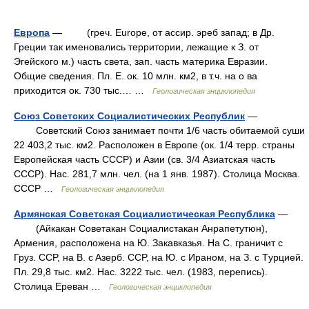
Европа
— (греч. Europe, от ассир. эреб запад; в Др.
Греции так именовались территории, лежащие к З. от
Эгейского м.) часть света, зап. часть материка Евразии.
Общие сведения. Пл. Е. ок. 10 млн. км2, в т.ч. на о ва
приходится ок. 730 тыс.… …
Геологическая энциклопедия
Союз Советских Социалистических Республик
—
Cоветский Cоюз занимает почти 1/6 часть обитаемой суши
22 403,2 тыс. км2. Pасположен в Eвропе (ок. 1/4 терр. страны
Eвропейская часть CCCP) и Aзии (св. 3/4 Aзиатская часть
CCCP). Hac. 281,7 млн. чел. (на 1 янв. 1987). Cтолица Mосква.
CCCP …
Геологическая энциклопедия
Армянская Советская Социалистическая Республика
—
(Aйкакан Cоветакан Cоциалистакан Aнрапетутюн),
Армения, расположена на Ю. Закавказья. Ha C. граничит c
Груз. CCP, на B. c Aзерб. CCP, на Ю. c Ираном, на З. c Tурцией.
Пл. 29,8 тыс. км2. Hac. 3222 тыс. чел. (1983, перепись).
Cтолица Eреван …
Геологическая энциклопедия