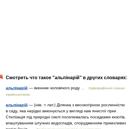
Смотреть что такое "альпінарій" в других словарях:
альпінарій
— іменник чоловічого роду …
Орфографічний словник
української мови
альпінарій
— (нім. < лат.) Ділянка з високогірною рослинністю
в саду, яка нерідко виконується у вигляді кам янистої гірки.
Стилізація під природні скелі посилювалась посадками екзотів,
влаштуванням штучних водоспадів, спорудженням примхливих