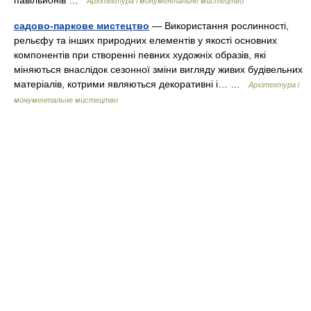
павільйонів …
Архітектура і монументальне мистецтво
садово-паркове мистецтво
— Використання рослинності,
рельєфу та інших природних елементів у якості основних
компонентів при створенні певних художніх образів, які
міняються внаслідок сезонної зміни вигляду живих будівельних
матеріалів, котрими являються декоративні і… …
Архітектура і
монументальне мистецтво